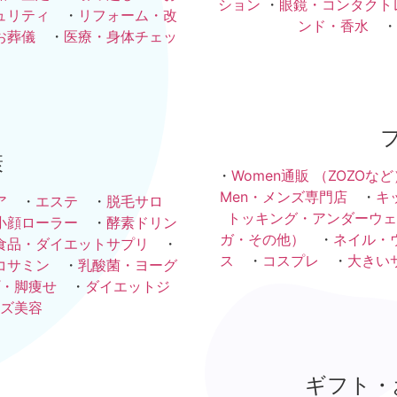
ション
・
眼鏡・コンタクト
ュリティ
・
リフォーム・改
ンド・香水
・
お葬儀
・
医療・身体チェッ
康
・
Women通販 （ZOZOなど
Men・メンズ専門店
・
キ
ア
・
エステ
・
脱毛サロ
トッキング・アンダーウェ
小顔ローラー
・
酵素ドリン
ガ・その他）
・
ネイル・
食品・ダイエットサプリ
・
ス
・
コスプレ
・
大きい
コサミン
・
乳酸菌・ヨーグ
・脚痩せ
・
ダイエットジ
ズ美容
ギフト・