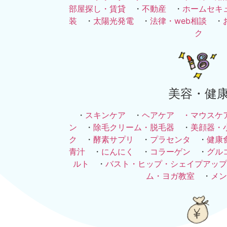
部屋探し・賃貸
・
不動産
・
ホームセキ
装
・
太陽光発電
・
法律・web相談
・
ク
美容・健
・
スキンケア
・
ヘアケア ・
マウスケ
ン
・
除毛クリーム・脱毛器
・
美顔器・
ク
・
酵素サプリ
・
プラセンタ
・
健康
青汁
・
にんにく
・
コラーゲン
・
グル
ルト
・
バスト・ヒップ・シェイプアップ
ム・ヨガ教室
・
メン