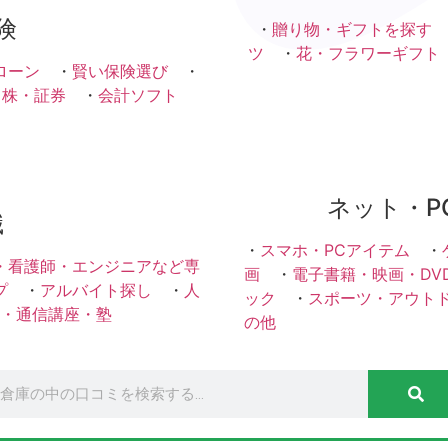
険
・
贈り物・ギフトを探す
ツ
・
花・フラワーギフト
ローン
・
賢い保険選び
・
・株・証券
・
会計ソフト
ネット・P
職
・
スマホ・PCアイテム
・
・看護師・エンジニアなど専
画
・
電子書籍・映画・DV
プ
・
アルバイト探し
・
人
ック
・
スポーツ・アウト
・通信講座・塾
の他