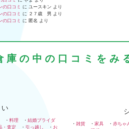
ンの口コミ
に
ユースキン
より
ンの口コミ
に
２７歳 男
より
ンの口コミ
に
匿名
より
倉庫の中の口コミをみ
まい
・
料理
・
結婚ブライダ
・
雑貨
・
家具
・
赤ちゃ
品・査定
・
引っ越し
・
お