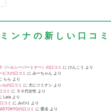
＼ミンナの新しい口コミ
汁（ヘルシーパートナー）の口コミ
に
けんこう
より
ービスの口コミ
に
みーちゃん
より
に
らら
より
レルの口コミ
に
犬にツミナシ
より
口コミ
に
５０代女性
より
に
Lala
より
の口コミ
に
みのり
より
NISTOKYOの口コミ
に
匿名
より