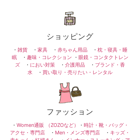
ショッピング
・
雑貨
・
家具
・
赤ちゃん用品
・
枕・寝具・睡
眠
・
趣味・コレクション
・
眼鏡・コンタクトレン
ズ
・
におい対策
・
介護用品
・
ブランド・香
水
・
買い取り・売りたい・レンタル
ファッション
・
Women通販 （ZOZOなど）
・
時計・靴・バッグ・
アクセ・専門店
・
Men・メンズ専門店
・
キッズ・
赤ちゃん・妊婦さん
・
インナー・ストッキング・ア