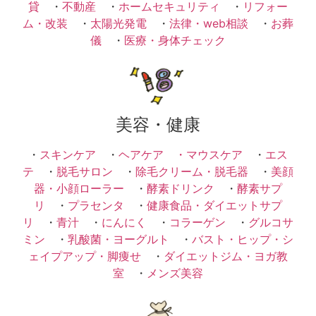
貸
・
不動産
・
ホームセキュリティ
・
リフォー
ム・改装
・
太陽光発電
・
法律・web相談
・
お葬
儀
・
医療・身体チェック
美容・健康
・
スキンケア
・
ヘアケア ・
マウスケア
・
エス
テ
・
脱毛サロン
・
除毛クリーム・脱毛器
・
美顔
器・小顔ローラー
・
酵素ドリンク
・
酵素サプ
リ
・
プラセンタ
・
健康食品・ダイエットサプ
リ
・
青汁
・
にんにく
・
コラーゲン
・
グルコサ
ミン
・
乳酸菌・ヨーグルト
・
バスト・ヒップ・シ
ェイプアップ・脚痩せ
・
ダイエットジム・ヨガ教
室
・
メンズ美容