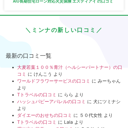
AIU長期住宅ローン対応火災保険 エスティアイ の口コミ
＼ミンナの新しい口コミ／
最新の口コミ一覧
大麦若葉１００％青汁（ヘルシーパートナー）の口
コミ
に
けんこう
より
ワールドフラワーサービスの口コミ
に
みーちゃん
より
Tトラベルの口コミ
に
らら
より
ハッシュパピーアパレルの口コミ
に
犬にツミナシ
より
ダイエーのおせちの口コミ
に
５０代女性
より
Tトラベルの口コミ
に
Lala
より