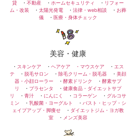
貸
・
不動産
・
ホームセキュリティ
・
リフォー
ム・改装
・
太陽光発電
・
法律・web相談
・
お葬
儀
・
医療・身体チェック
美容・健康
・
スキンケア
・
ヘアケア ・
マウスケア
・
エス
テ
・
脱毛サロン
・
除毛クリーム・脱毛器
・
美顔
器・小顔ローラー
・
酵素ドリンク
・
酵素サプ
リ
・
プラセンタ
・
健康食品・ダイエットサプ
リ
・
青汁
・
にんにく
・
コラーゲン
・
グルコサ
ミン
・
乳酸菌・ヨーグルト
・
バスト・ヒップ・シ
ェイプアップ・脚痩せ
・
ダイエットジム・ヨガ教
室
・
メンズ美容