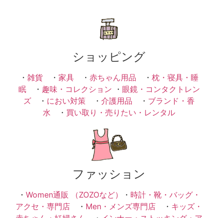
ショッピング
・
雑貨
・
家具
・
赤ちゃん用品
・
枕・寝具・睡
眠
・
趣味・コレクション
・
眼鏡・コンタクトレン
ズ
・
におい対策
・
介護用品
・
ブランド・香
水
・
買い取り・売りたい・レンタル
ファッション
・
Women通販 （ZOZOなど）
・
時計・靴・バッグ・
アクセ・専門店
・
Men・メンズ専門店
・
キッズ・
赤ちゃん・妊婦さん
・
インナー・ストッキング・ア