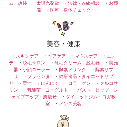
ム・改装
・
太陽光発電
・
法律・web相談
・
お葬
儀
・
医療・身体チェック
美容・健康
・
スキンケア
・
ヘアケア ・
マウスケア
・
エス
テ
・
脱毛サロン
・
除毛クリーム・脱毛器
・
美顔
器・小顔ローラー
・
酵素ドリンク
・
酵素サプ
リ
・
プラセンタ
・
健康食品・ダイエットサプ
リ
・
青汁
・
にんにく
・
コラーゲン
・
グルコサ
ミン
・
乳酸菌・ヨーグルト
・
バスト・ヒップ・シ
ェイプアップ・脚痩せ
・
ダイエットジム・ヨガ教
室
・
メンズ美容