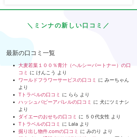
＼ミンナの新しい口コミ／
最新の口コミ一覧
大麦若葉１００％青汁（ヘルシーパートナー）の口
コミ
に
けんこう
より
ワールドフラワーサービスの口コミ
に
みーちゃん
より
Tトラベルの口コミ
に
らら
より
ハッシュパピーアパレルの口コミ
に
犬にツミナシ
より
ダイエーのおせちの口コミ
に
５０代女性
より
Tトラベルの口コミ
に
Lala
より
掘り出し物件.comの口コミ
に
みのり
より