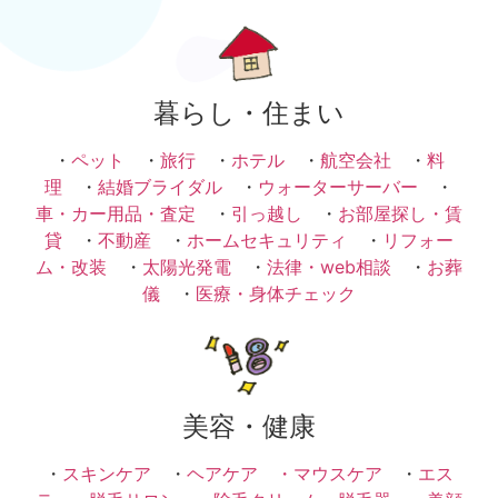
暮らし・住まい
・
ペット
・
旅行
・
ホテル
・
航空会社
・
料
理
・
結婚ブライダル
・
ウォーターサーバー
・
車・カー用品・査定
・
引っ越し
・
お部屋探し・賃
貸
・
不動産
・
ホームセキュリティ
・
リフォー
ム・改装
・
太陽光発電
・
法律・web相談
・
お葬
儀
・
医療・身体チェック
美容・健康
・
スキンケア
・
ヘアケア ・
マウスケア
・
エス