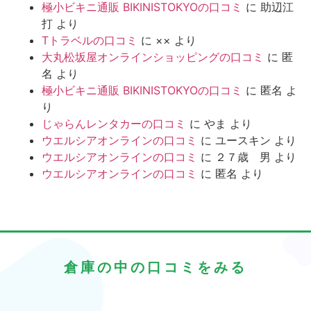
極小ビキニ通販 BIKINISTOKYOの口コミ
に
助辺江
打
より
Tトラベルの口コミ
に
××
より
大丸松坂屋オンラインショッピングの口コミ
に
匿
名
より
極小ビキニ通販 BIKINISTOKYOの口コミ
に
匿名
よ
り
じゃらんレンタカーの口コミ
に
やま
より
ウエルシアオンラインの口コミ
に
ユースキン
より
ウエルシアオンラインの口コミ
に
２７歳 男
より
ウエルシアオンラインの口コミ
に
匿名
より
倉庫の中の口コミをみる