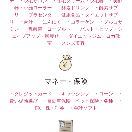
テ
・
脱毛サロン
・
除毛クリーム・脱毛器
・
美顔
器・小顔ローラー
・
酵素ドリンク
・
酵素サプ
リ
・
プラセンタ
・
健康食品・ダイエットサプ
リ
・
青汁
・
にんにく
・
コラーゲン
・
グルコサ
ミン
・
乳酸菌・ヨーグルト
・
バスト・ヒップ・シ
ェイプアップ・脚痩せ
・
ダイエットジム・ヨガ教
室
・
メンズ美容
マネー・保険
・
クレジットカード
・
キャッシング
・
ローン
・
賢い保険選び
・
自動車保険・ペット保険・各種
・
FX・株・証券
・
会計ソフト