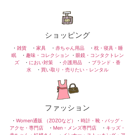
ショッピング
・
雑貨
・
家具
・
赤ちゃん用品
・
枕・寝具・睡
眠
・
趣味・コレクション
・
眼鏡・コンタクトレン
ズ
・
におい対策
・
介護用品
・
ブランド・香
水
・
買い取り・売りたい・レンタル
ファッション
・
Women通販 （ZOZOなど）
・
時計・靴・バッグ・
アクセ・専門店
・
Men・メンズ専門店
・
キッズ・
赤ちゃん・妊婦さん
・
インナー・ストッキング・ア