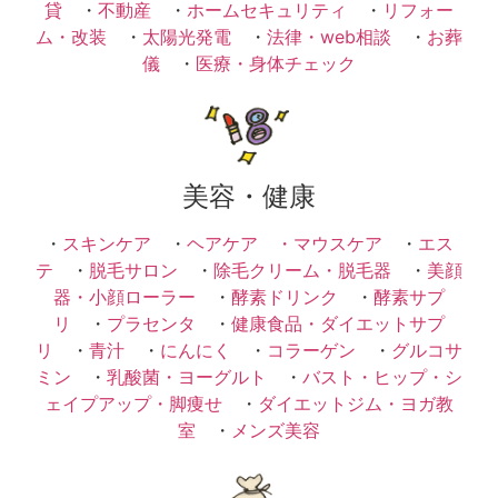
貸
・
不動産
・
ホームセキュリティ
・
リフォー
ム・改装
・
太陽光発電
・
法律・web相談
・
お葬
儀
・
医療・身体チェック
美容・健康
・
スキンケア
・
ヘアケア ・
マウスケア
・
エス
テ
・
脱毛サロン
・
除毛クリーム・脱毛器
・
美顔
器・小顔ローラー
・
酵素ドリンク
・
酵素サプ
リ
・
プラセンタ
・
健康食品・ダイエットサプ
リ
・
青汁
・
にんにく
・
コラーゲン
・
グルコサ
ミン
・
乳酸菌・ヨーグルト
・
バスト・ヒップ・シ
ェイプアップ・脚痩せ
・
ダイエットジム・ヨガ教
室
・
メンズ美容