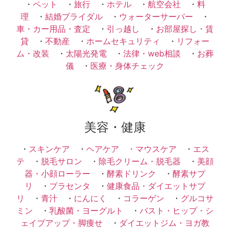
・
ペット
・
旅行
・
ホテル
・
航空会社
・
料
理
・
結婚ブライダル
・
ウォーターサーバー
・
車・カー用品・査定
・
引っ越し
・
お部屋探し・賃
貸
・
不動産
・
ホームセキュリティ
・
リフォー
ム・改装
・
太陽光発電
・
法律・web相談
・
お葬
儀
・
医療・身体チェック
美容・健康
・
スキンケア
・
ヘアケア ・
マウスケア
・
エス
テ
・
脱毛サロン
・
除毛クリーム・脱毛器
・
美顔
器・小顔ローラー
・
酵素ドリンク
・
酵素サプ
リ
・
プラセンタ
・
健康食品・ダイエットサプ
リ
・
青汁
・
にんにく
・
コラーゲン
・
グルコサ
ミン
・
乳酸菌・ヨーグルト
・
バスト・ヒップ・シ
ェイプアップ・脚痩せ
・
ダイエットジム・ヨガ教