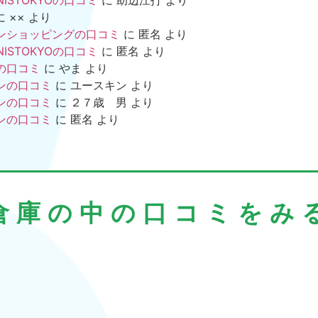
NISTOKYOの口コミ
に
助辺江打
より
に
××
より
ンショッピングの口コミ
に
匿名
より
NISTOKYOの口コミ
に
匿名
より
の口コミ
に
やま
より
ンの口コミ
に
ユースキン
より
ンの口コミ
に
２７歳 男
より
ンの口コミ
に
匿名
より
倉庫の中の口コミをみ