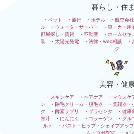
暮らし・住
・
ペット
・
旅行
・
ホテル
・
航空会社
ル
・
ウォーターサーバー
・
車・カー用
部屋探し・賃貸
・
不動産
・
ホームセキ
装
・
太陽光発電
・
法律・web相談
・
ク
美容・健
・
スキンケア
・
ヘアケア ・
マウスケ
ン
・
除毛クリーム・脱毛器
・
美顔器・
ク
・
酵素サプリ
・
プラセンタ
・
健康
青汁
・
にんにく
・
コラーゲン
・
グル
ルト
・
バスト・ヒップ・シェイプアップ
ム・ヨガ教室
・
メン