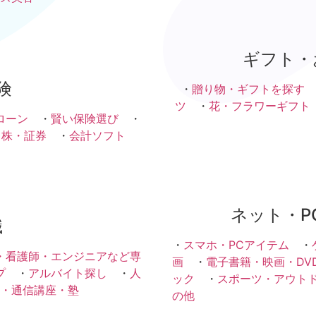
ギフト・
険
・
贈り物・ギフトを探す
ツ
・
花・フラワーギフト
ローン
・
賢い保険選び
・
・株・証券
・
会計ソフト
ネット・P
職
・
スマホ・PCアイテム
・
・看護師・エンジニアなど専
画
・
電子書籍・映画・DV
プ
・
アルバイト探し
・
人
ック
・
スポーツ・アウト
・通信講座・塾
の他