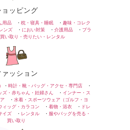
ショッピング
ん用品
・
枕・寝具・睡眠
・
趣味・コレク
レンズ
・
におい対策
・
介護用品
・
ブラ
買い取り・売りたい・レンタル
ファッション
）
・
時計・靴・バッグ・アクセ・専門店
・
ッズ・赤ちゃん・妊婦さん
・
インナー・ス
ア
・
水着・スポーツウェア（ゴルフ・ヨ
ウィッグ・カラコン
・
着物・浴衣
・
ドレ
サイズ
・
レンタル
・
服やバッグを売る・
買い取り