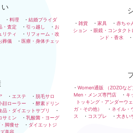
まい
・
料理
・
結婚ブライダ
・
雑貨
・
家具
・
赤ちゃ
品・査定
・
引っ越し
・
お
ション
・
眼鏡・コンタクト
ュリティ
・
リフォーム・改
ンド・香水
・
お葬儀
・
医療・身体チェッ
康
・
Women通販 （ZOZOなど
Men・メンズ専門店
・
キ
ア
・
エステ
・
脱毛サロ
トッキング・アンダーウェ
小顔ローラー
・
酵素ドリン
ガ・その他）
・
ネイル・
食品・ダイエットサプリ
・
ス
・
コスプレ
・
大きい
コサミン
・
乳酸菌・ヨーグ
・脚痩せ
・
ダイエットジ
ズ美容