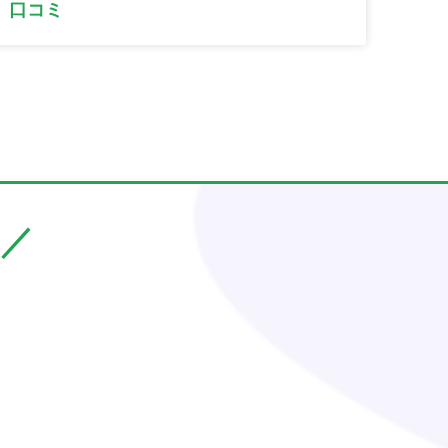
口コミ
／