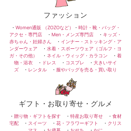
ファッション
・
Women通販 （ZOZOなど）
・
時計・靴・バッグ・
アクセ・専門店
・
Men・メンズ専門店
・
キッズ・
赤ちゃん・妊婦さん
・
インナー・ストッキング・ア
ンダーウェア
・
水着・スポーツウェア（ゴルフ・ヨ
ガ・その他）
・
ネイル・ウィッグ・カラコン
・
着
物・浴衣
・
ドレス
・
コスプレ
・
大きいサイ
ズ
・
レンタル
・
服やバッグを売る・買い取り
ギフト・お取り寄せ・グルメ
・
贈り物・ギフトを探す
・
特産お取り寄せ
・
食材
宅配
・
スイーツ
・
花・フラワーギフト
・
クリス
マス
・
お歳暮
・
おせち
・
かに