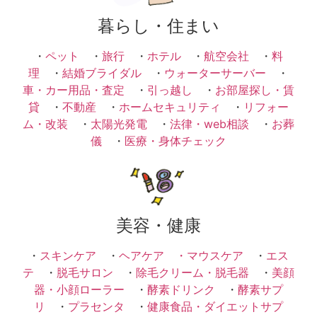
暮らし・住まい
・
ペット
・
旅行
・
ホテル
・
航空会社
・
料
理
・
結婚ブライダル
・
ウォーターサーバー
・
車・カー用品・査定
・
引っ越し
・
お部屋探し・賃
貸
・
不動産
・
ホームセキュリティ
・
リフォー
ム・改装
・
太陽光発電
・
法律・web相談
・
お葬
儀
・
医療・身体チェック
美容・健康
・
スキンケア
・
ヘアケア ・
マウスケア
・
エス
テ
・
脱毛サロン
・
除毛クリーム・脱毛器
・
美顔
器・小顔ローラー
・
酵素ドリンク
・
酵素サプ
リ
・
プラセンタ
・
健康食品・ダイエットサプ