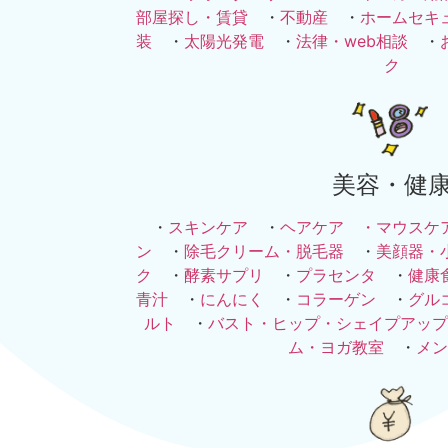
部屋探し・賃貸
・
不動産
・
ホームセキ
装
・
太陽光発電
・
法律・web相談
・
ク
美容・健
・
スキンケア
・
ヘアケア ・
マウスケ
ン
・
除毛クリーム・脱毛器
・
美顔器・
ク
・
酵素サプリ
・
プラセンタ
・
健康
青汁
・
にんにく
・
コラーゲン
・
グル
ルト
・
バスト・ヒップ・シェイプアップ
ム・ヨガ教室
・
メン