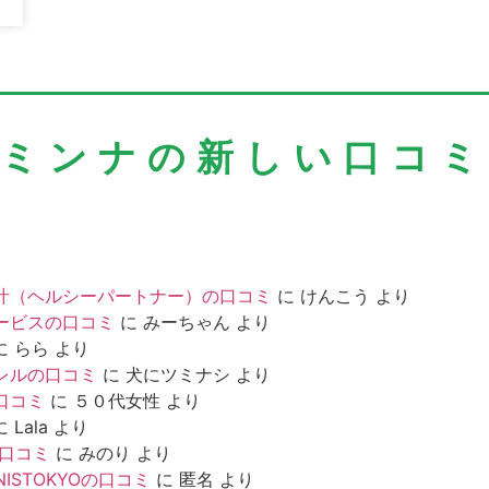
＼ミンナの新しい口コミ
汁（ヘルシーパートナー）の口コミ
に
けんこう
より
ービスの口コミ
に
みーちゃん
より
に
らら
より
レルの口コミ
に
犬にツミナシ
より
口コミ
に
５０代女性
より
に
Lala
より
の口コミ
に
みのり
より
NISTOKYOの口コミ
に
匿名
より