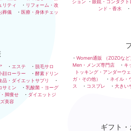
ション
・
眼鏡・コンタクト
ュリティ
・
リフォーム・改
ンド・香水
・
お葬儀
・
医療・身体チェッ
康
・
Women通販 （ZOZOなど
Men・メンズ専門店
・
キ
ア
・
エステ
・
脱毛サロ
トッキング・アンダーウェ
小顔ローラー
・
酵素ドリン
ガ・その他）
・
ネイル・
食品・ダイエットサプリ
・
ス
・
コスプレ
・
大きい
コサミン
・
乳酸菌・ヨーグ
・脚痩せ
・
ダイエットジ
ズ美容
ギフト・