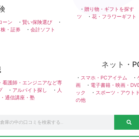
険
・
贈り物・ギフトを探す
ツ
・
花・フラワーギフト
ローン
・
賢い保険選び
・
・株・証券
・
会計ソフト
ネット・P
職
・
スマホ・PCアイテム
・
・看護師・エンジニアなど専
画
・
電子書籍・映画・DV
プ
・
アルバイト探し
・
人
ック
・
スポーツ・アウト
・通信講座・塾
の他