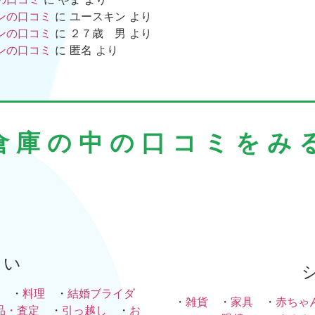
ンの口コミ
に
ユースキン
より
ンの口コミ
に
２７歳 男
より
ンの口コミ
に
匿名
より
倉庫の中の口コミをみ
まい
・
料理
・
結婚ブライダ
・
雑貨
・
家具
・
赤ちゃ
品・査定
・
引っ越し
・
お