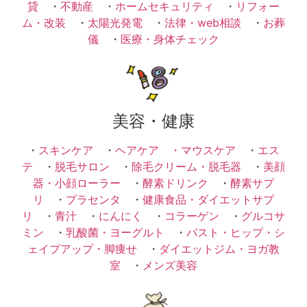
貸
・
不動産
・
ホームセキュリティ
・
リフォー
ム・改装
・
太陽光発電
・
法律・web相談
・
お葬
儀
・
医療・身体チェック
美容・健康
・
スキンケア
・
ヘアケア ・
マウスケア
・
エス
テ
・
脱毛サロン
・
除毛クリーム・脱毛器
・
美顔
器・小顔ローラー
・
酵素ドリンク
・
酵素サプ
リ
・
プラセンタ
・
健康食品・ダイエットサプ
リ
・
青汁
・
にんにく
・
コラーゲン
・
グルコサ
ミン
・
乳酸菌・ヨーグルト
・
バスト・ヒップ・シ
ェイプアップ・脚痩せ
・
ダイエットジム・ヨガ教
室
・
メンズ美容