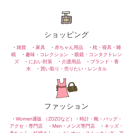
ショッピング
・
雑貨
・
家具
・
赤ちゃん用品
・
枕・寝具・睡
眠
・
趣味・コレクション
・
眼鏡・コンタクトレン
ズ
・
におい対策
・
介護用品
・
ブランド・香
水
・
買い取り・売りたい・レンタル
ファッション
・
Women通販 （ZOZOなど）
・
時計・靴・バッグ・
アクセ・専門店
・
Men・メンズ専門店
・
キッズ・
赤ちゃん・妊婦さん
・
インナー・ストッキング・ア