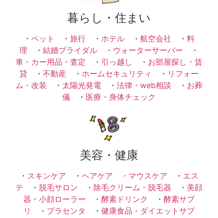
暮らし・住まい
・
ペット
・
旅行
・
ホテル
・
航空会社
・
料
理
・
結婚ブライダル
・
ウォーターサーバー
・
車・カー用品・査定
・
引っ越し
・
お部屋探し・賃
貸
・
不動産
・
ホームセキュリティ
・
リフォー
ム・改装
・
太陽光発電
・
法律・web相談
・
お葬
儀
・
医療・身体チェック
美容・健康
・
スキンケア
・
ヘアケア ・
マウスケア
・
エス
テ
・
脱毛サロン
・
除毛クリーム・脱毛器
・
美顔
器・小顔ローラー
・
酵素ドリンク
・
酵素サプ
リ
・
プラセンタ
・
健康食品・ダイエットサプ