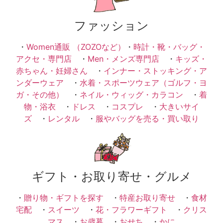
ファッション
・
Women通販 （ZOZOなど）
・
時計・靴・バッグ・
アクセ・専門店
・
Men・メンズ専門店
・
キッズ・
赤ちゃん・妊婦さん
・
インナー・ストッキング・ア
ンダーウェア
・
水着・スポーツウェア（ゴルフ・ヨ
ガ・その他）
・
ネイル・ウィッグ・カラコン
・
着
物・浴衣
・
ドレス
・
コスプレ
・
大きいサイ
ズ
・
レンタル
・
服やバッグを売る・買い取り
ギフト・お取り寄せ・グルメ
・
贈り物・ギフトを探す
・
特産お取り寄せ
・
食材
宅配
・
スイーツ
・
花・フラワーギフト
・
クリス
マス
・
お歳暮
・
おせち
・
かに