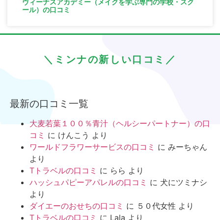
ヴィーナスアカデミー（メイクを学ぶ専門の学校・スク
ール）の口コミ
＼ミンナの新しい口コミ／
最新の口コミ一覧
大麦若葉１００％青汁（ヘルシーパートナー）の口
コミ
に
けんこう
より
ワールドフラワーサービスの口コミ
に
みーちゃん
より
Tトラベルの口コミ
に
らら
より
ハッシュパピーアパレルの口コミ
に
犬にツミナシ
より
ダイエーのおせちの口コミ
に
５０代女性
より
Tトラベルの口コミ
に
Lala
より