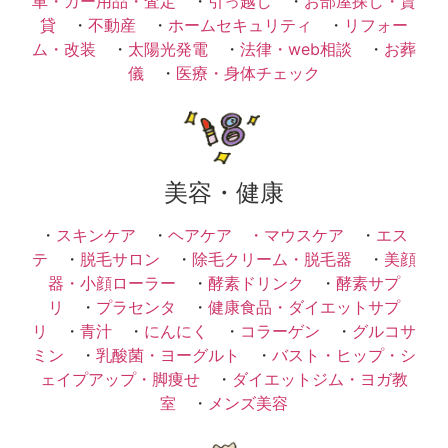
車・カー用品・査定
・
引っ越し
・
お部屋探し・賃
貸
・
不動産
・
ホームセキュリティ
・
リフォー
ム・改装
・
太陽光発電
・
法律・web相談
・
お葬
儀
・
医療・身体チェック
美容・健康
・
スキンケア
・
ヘアケア ・
マウスケア
・
エス
テ
・
脱毛サロン
・
除毛クリーム・脱毛器
・
美顔
器・小顔ローラー
・
酵素ドリンク
・
酵素サプ
リ
・
プラセンタ
・
健康食品・ダイエットサプ
リ
・
青汁
・
にんにく
・
コラーゲン
・
グルコサ
ミン
・
乳酸菌・ヨーグルト
・
バスト・ヒップ・シ
ェイプアップ・脚痩せ
・
ダイエットジム・ヨガ教
室
・
メンズ美容