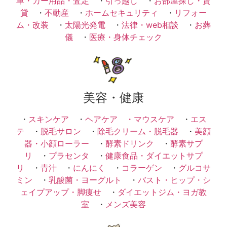
車・カー用品・査定
・
引っ越し
・
お部屋探し・賃
貸
・
不動産
・
ホームセキュリティ
・
リフォー
ム・改装
・
太陽光発電
・
法律・web相談
・
お葬
儀
・
医療・身体チェック
美容・健康
・
スキンケア
・
ヘアケア ・
マウスケア
・
エス
テ
・
脱毛サロン
・
除毛クリーム・脱毛器
・
美顔
器・小顔ローラー
・
酵素ドリンク
・
酵素サプ
リ
・
プラセンタ
・
健康食品・ダイエットサプ
リ
・
青汁
・
にんにく
・
コラーゲン
・
グルコサ
ミン
・
乳酸菌・ヨーグルト
・
バスト・ヒップ・シ
ェイプアップ・脚痩せ
・
ダイエットジム・ヨガ教
室
・
メンズ美容