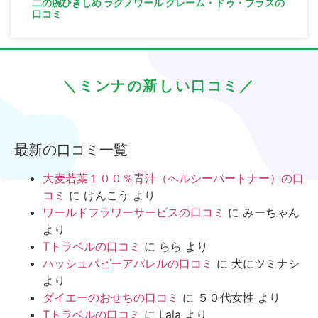
二の腕ひきしめ ラグノワール クレーム・ドゥ・ブラスの
口コミ
＼ミンナの新しい口コミ／
最新の口コミ一覧
大麦若葉１００％青汁（ヘルシーパートナー）の口
コミ
に
けんこう
より
ワールドフラワーサービスの口コミ
に
みーちゃん
より
Tトラベルの口コミ
に
らら
より
ハッシュパピーアパレルの口コミ
に
犬にツミナシ
より
ダイエーのおせちの口コミ
に
５０代女性
より
Tトラベルの口コミ
に
Lala
より