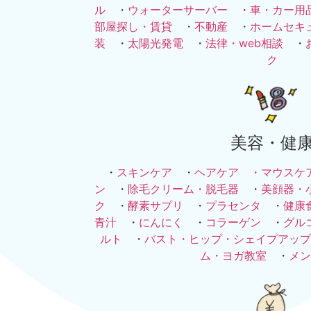
ル
・
ウォーターサーバー
・
車・カー用
部屋探し・賃貸
・
不動産
・
ホームセキ
装
・
太陽光発電
・
法律・web相談
・
ク
美容・健
・
スキンケア
・
ヘアケア ・
マウスケ
ン
・
除毛クリーム・脱毛器
・
美顔器・
ク
・
酵素サプリ
・
プラセンタ
・
健康
青汁
・
にんにく
・
コラーゲン
・
グル
ルト
・
バスト・ヒップ・シェイプアップ
ム・ヨガ教室
・
メン