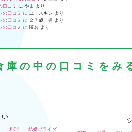
の口コミ
に
やま
より
ンの口コミ
に
ユースキン
より
ンの口コミ
に
２７歳 男
より
ンの口コミ
に
匿名
より
倉庫の中の口コミをみ
まい
・
料理
・
結婚ブライダ