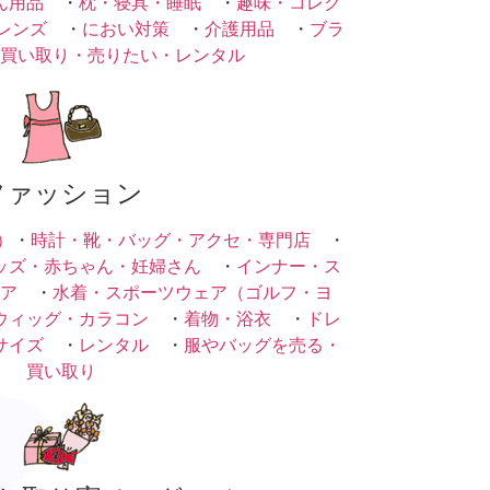
ん用品
・
枕・寝具・睡眠
・
趣味・コレク
レンズ
・
におい対策
・
介護用品
・
ブラ
買い取り・売りたい・レンタル
ファッション
）
・
時計・靴・バッグ・アクセ・専門店
・
ッズ・赤ちゃん・妊婦さん
・
インナー・ス
ア
・
水着・スポーツウェア（ゴルフ・ヨ
ウィッグ・カラコン
・
着物・浴衣
・
ドレ
サイズ
・
レンタル
・
服やバッグを売る・
買い取り