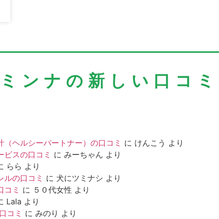
＼ミンナの新しい口コミ
汁（ヘルシーパートナー）の口コミ
に
けんこう
より
ービスの口コミ
に
みーちゃん
より
に
らら
より
レルの口コミ
に
犬にツミナシ
より
口コミ
に
５０代女性
より
に
Lala
より
の口コミ
に
みのり
より