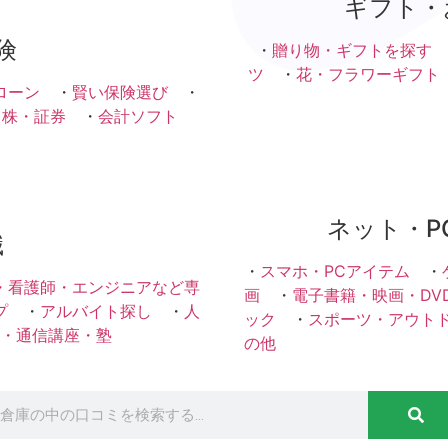
ギフト・
険
・
贈り物・ギフトを探す
ツ
・
花・フラワーギフト
ローン
・
賢い保険選び
・
・株・証券
・
会計ソフト
ネット・P
職
・
スマホ・PCアイテム
・
・看護師・エンジニアなど専
画
・
電子書籍・映画・DV
プ
・
アルバイト探し
・
人
ック
・
スポーツ・アウト
・通信講座・塾
の他