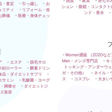
・
雑貨
・
家具
・
赤ちゃ
品・査定
・
引っ越し
・
お
ション
・
眼鏡・コンタクト
ュリティ
・
リフォーム・改
ンド・香水
・
お葬儀
・
医療・身体チェッ
康
・
Women通販 （ZOZOなど
Men・メンズ専門店
・
キ
ア
・
エステ
・
脱毛サロ
トッキング・アンダーウェ
小顔ローラー
・
酵素ドリン
ガ・その他）
・
ネイル・
食品・ダイエットサプリ
・
ス
・
コスプレ
・
大きい
コサミン
・
乳酸菌・ヨーグ
・脚痩せ
・
ダイエットジ
ズ美容