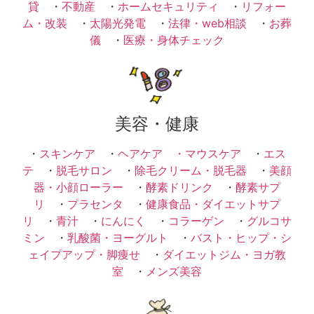
貸
・
不動産
・
ホームセキュリティ
・
リフォー
ム・改装
・
太陽光発電
・
法律・web相談
・
お葬
儀
・
医療・身体チェック
美容・健康
・
スキンケア
・
ヘアケア ・
マウスケア
・
エス
テ
・
脱毛サロン
・
除毛クリーム・脱毛器
・
美顔
器・小顔ローラー
・
酵素ドリンク
・
酵素サプ
リ
・
プラセンタ
・
健康食品・ダイエットサプ
リ
・
青汁
・
にんにく
・
コラーゲン
・
グルコサ
ミン
・
乳酸菌・ヨーグルト
・
バスト・ヒップ・シ
ェイプアップ・脚痩せ
・
ダイエットジム・ヨガ教
室
・
メンズ美容