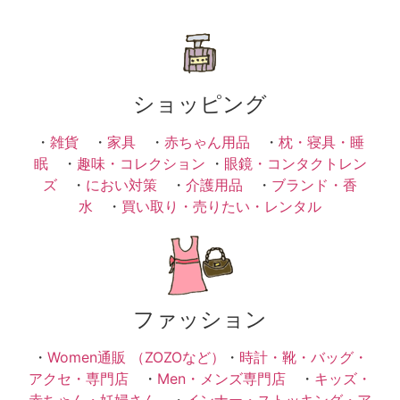
ショッピング
・
雑貨
・
家具
・
赤ちゃん用品
・
枕・寝具・睡
眠
・
趣味・コレクション
・
眼鏡・コンタクトレン
ズ
・
におい対策
・
介護用品
・
ブランド・香
水
・
買い取り・売りたい・レンタル
ファッション
・
Women通販 （ZOZOなど）
・
時計・靴・バッグ・
アクセ・専門店
・
Men・メンズ専門店
・
キッズ・
赤ちゃん・妊婦さん
・
インナー・ストッキング・ア