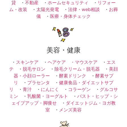
貸
・
不動産
・
ホームセキュリティ
・
リフォー
ム・改装
・
太陽光発電
・
法律・web相談
・
お葬
儀
・
医療・身体チェック
美容・健康
・
スキンケア
・
ヘアケア ・
マウスケア
・
エス
テ
・
脱毛サロン
・
除毛クリーム・脱毛器
・
美顔
器・小顔ローラー
・
酵素ドリンク
・
酵素サプ
リ
・
プラセンタ
・
健康食品・ダイエットサプ
リ
・
青汁
・
にんにく
・
コラーゲン
・
グルコサ
ミン
・
乳酸菌・ヨーグルト
・
バスト・ヒップ・シ
ェイプアップ・脚痩せ
・
ダイエットジム・ヨガ教
室
・
メンズ美容