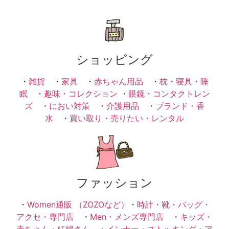
ショッピング
・
雑貨
・
家具
・
赤ちゃん用品
・
枕・寝具・睡
眠
・
趣味・コレクション
・
眼鏡・コンタクトレン
ズ
・
におい対策
・
介護用品
・
ブランド・香
水
・
買い取り・売りたい・レンタル
ファッション
・
Women通販 （ZOZOなど）
・
時計・靴・バッグ・
アクセ・専門店
・
Men・メンズ専門店
・
キッズ・
赤ちゃん・妊婦さん
・
インナー・ストッキング・ア