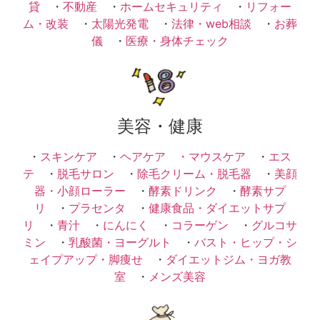
貸
・
不動産
・
ホームセキュリティ
・
リフォー
ム・改装
・
太陽光発電
・
法律・web相談
・
お葬
儀
・
医療・身体チェック
美容・健康
・
スキンケア
・
ヘアケア ・
マウスケア
・
エス
テ
・
脱毛サロン
・
除毛クリーム・脱毛器
・
美顔
器・小顔ローラー
・
酵素ドリンク
・
酵素サプ
リ
・
プラセンタ
・
健康食品・ダイエットサプ
リ
・
青汁
・
にんにく
・
コラーゲン
・
グルコサ
ミン
・
乳酸菌・ヨーグルト
・
バスト・ヒップ・シ
ェイプアップ・脚痩せ
・
ダイエットジム・ヨガ教
室
・
メンズ美容