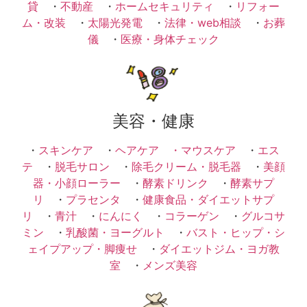
貸
・
不動産
・
ホームセキュリティ
・
リフォー
ム・改装
・
太陽光発電
・
法律・web相談
・
お葬
儀
・
医療・身体チェック
美容・健康
・
スキンケア
・
ヘアケア ・
マウスケア
・
エス
テ
・
脱毛サロン
・
除毛クリーム・脱毛器
・
美顔
器・小顔ローラー
・
酵素ドリンク
・
酵素サプ
リ
・
プラセンタ
・
健康食品・ダイエットサプ
リ
・
青汁
・
にんにく
・
コラーゲン
・
グルコサ
ミン
・
乳酸菌・ヨーグルト
・
バスト・ヒップ・シ
ェイプアップ・脚痩せ
・
ダイエットジム・ヨガ教
室
・
メンズ美容