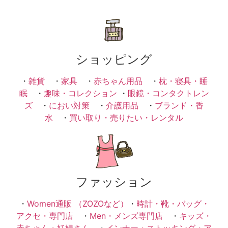
ショッピング
・
雑貨
・
家具
・
赤ちゃん用品
・
枕・寝具・睡
眠
・
趣味・コレクション
・
眼鏡・コンタクトレン
ズ
・
におい対策
・
介護用品
・
ブランド・香
水
・
買い取り・売りたい・レンタル
ファッション
・
Women通販 （ZOZOなど）
・
時計・靴・バッグ・
アクセ・専門店
・
Men・メンズ専門店
・
キッズ・
赤ちゃん・妊婦さん
・
インナー・ストッキング・ア