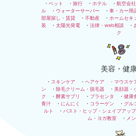
・
ペット
・
旅行
・
ホテル
・
航空会社
ル
・
ウォーターサーバー
・
車・カー用
部屋探し・賃貸
・
不動産
・
ホームセキ
装
・
太陽光発電
・
法律・web相談
・
ク
美容・健
・
スキンケア
・
ヘアケア ・
マウスケ
ン
・
除毛クリーム・脱毛器
・
美顔器・
ク
・
酵素サプリ
・
プラセンタ
・
健康
青汁
・
にんにく
・
コラーゲン
・
グル
ルト
・
バスト・ヒップ・シェイプアップ
ム・ヨガ教室
・
メン