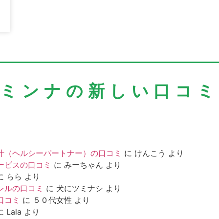
＼ミンナの新しい口コミ
汁（ヘルシーパートナー）の口コミ
に
けんこう
より
ービスの口コミ
に
みーちゃん
より
に
らら
より
レルの口コミ
に
犬にツミナシ
より
口コミ
に
５０代女性
より
に
Lala
より