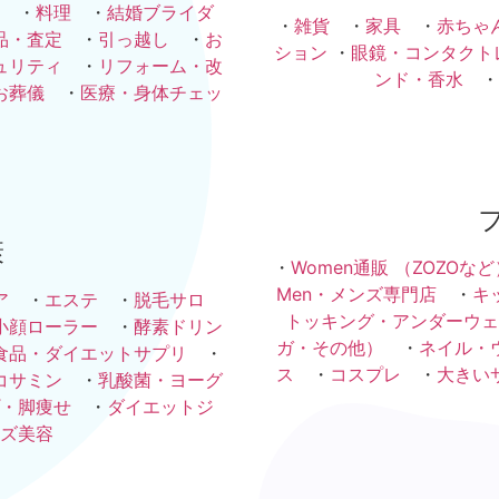
・
料理
・
結婚ブライダ
・
雑貨
・
家具
・
赤ちゃ
品・査定
・
引っ越し
・
お
ション
・
眼鏡・コンタクト
ュリティ
・
リフォーム・改
ンド・香水
・
お葬儀
・
医療・身体チェッ
康
・
Women通販 （ZOZOなど
Men・メンズ専門店
・
キ
ア
・
エステ
・
脱毛サロ
トッキング・アンダーウェ
小顔ローラー
・
酵素ドリン
ガ・その他）
・
ネイル・
食品・ダイエットサプリ
・
ス
・
コスプレ
・
大きい
コサミン
・
乳酸菌・ヨーグ
・脚痩せ
・
ダイエットジ
ズ美容