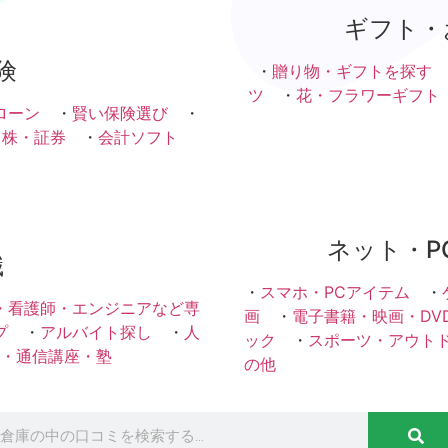
ギフト・
険
・
贈り物・ギフトを探す
ツ
・
花・フラワーギフト
ローン
・
賢い保険選び
・
・株・証券
・
会計ソフト
ネット・P
職
・
スマホ・PCアイテム
・
・看護師・エンジニアなど専
画
・
電子書籍・映画・DV
プ
・
アルバイト探し
・
人
ック
・
スポーツ・アウト
・通信講座・塾
の他