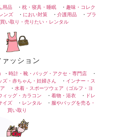
ん用品
・
枕・寝具・睡眠
・
趣味・コレク
レンズ
・
におい対策
・
介護用品
・
ブラ
買い取り・売りたい・レンタル
ファッション
）
・
時計・靴・バッグ・アクセ・専門店
・
ッズ・赤ちゃん・妊婦さん
・
インナー・ス
ア
・
水着・スポーツウェア（ゴルフ・ヨ
ウィッグ・カラコン
・
着物・浴衣
・
ドレ
サイズ
・
レンタル
・
服やバッグを売る・
買い取り