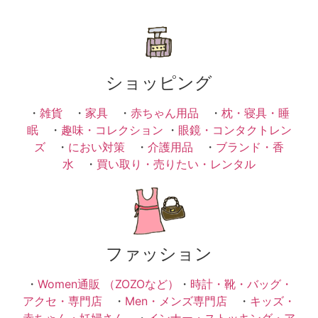
ショッピング
・
雑貨
・
家具
・
赤ちゃん用品
・
枕・寝具・睡
眠
・
趣味・コレクション
・
眼鏡・コンタクトレン
ズ
・
におい対策
・
介護用品
・
ブランド・香
水
・
買い取り・売りたい・レンタル
ファッション
・
Women通販 （ZOZOなど）
・
時計・靴・バッグ・
アクセ・専門店
・
Men・メンズ専門店
・
キッズ・
赤ちゃん・妊婦さん
・
インナー・ストッキング・ア