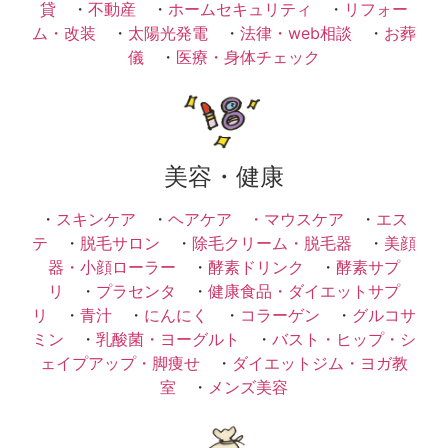
貸
・
不動産
・
ホームセキュリティ
・
リフォー
ム・改装
・
太陽光発電
・
法律・web相談
・
お葬
儀
・
医療・身体チェック
美容・健康
・
スキンケア
・
ヘアケア ・
マウスケア
・
エス
テ
・
脱毛サロン
・
除毛クリーム・脱毛器
・
美顔
器・小顔ローラー
・
酵素ドリンク
・
酵素サプ
リ
・
プラセンタ
・
健康食品・ダイエットサプ
リ
・
青汁
・
にんにく
・
コラーゲン
・
グルコサ
ミン
・
乳酸菌・ヨーグルト
・
バスト・ヒップ・シ
ェイプアップ・脚痩せ
・
ダイエットジム・ヨガ教
室
・
メンズ美容