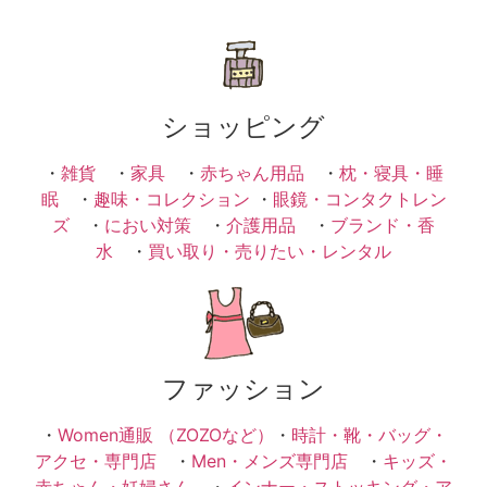
ショッピング
・
雑貨
・
家具
・
赤ちゃん用品
・
枕・寝具・睡
眠
・
趣味・コレクション
・
眼鏡・コンタクトレン
ズ
・
におい対策
・
介護用品
・
ブランド・香
水
・
買い取り・売りたい・レンタル
ファッション
・
Women通販 （ZOZOなど）
・
時計・靴・バッグ・
アクセ・専門店
・
Men・メンズ専門店
・
キッズ・
赤ちゃん・妊婦さん
・
インナー・ストッキング・ア