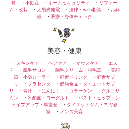
貸
・
不動産
・
ホームセキュリティ
・
リフォー
ム・改装
・
太陽光発電
・
法律・web相談
・
お葬
儀
・
医療・身体チェック
美容・健康
・
スキンケア
・
ヘアケア ・
マウスケア
・
エス
テ
・
脱毛サロン
・
除毛クリーム・脱毛器
・
美顔
器・小顔ローラー
・
酵素ドリンク
・
酵素サプ
リ
・
プラセンタ
・
健康食品・ダイエットサプ
リ
・
青汁
・
にんにく
・
コラーゲン
・
グルコサ
ミン
・
乳酸菌・ヨーグルト
・
バスト・ヒップ・シ
ェイプアップ・脚痩せ
・
ダイエットジム・ヨガ教
室
・
メンズ美容