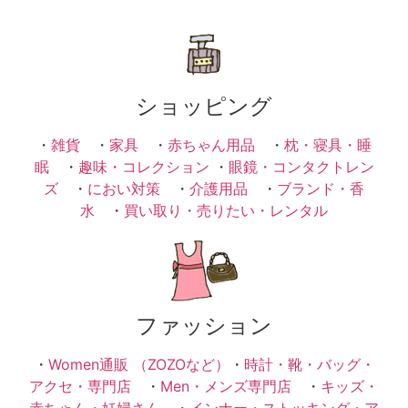
ショッピング
・
雑貨
・
家具
・
赤ちゃん用品
・
枕・寝具・睡
眠
・
趣味・コレクション
・
眼鏡・コンタクトレン
ズ
・
におい対策
・
介護用品
・
ブランド・香
水
・
買い取り・売りたい・レンタル
ファッション
・
Women通販 （ZOZOなど）
・
時計・靴・バッグ・
アクセ・専門店
・
Men・メンズ専門店
・
キッズ・
赤ちゃん・妊婦さん
・
インナー・ストッキング・ア