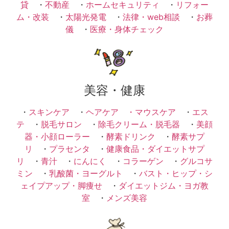
貸
・
不動産
・
ホームセキュリティ
・
リフォー
ム・改装
・
太陽光発電
・
法律・web相談
・
お葬
儀
・
医療・身体チェック
美容・健康
・
スキンケア
・
ヘアケア ・
マウスケア
・
エス
テ
・
脱毛サロン
・
除毛クリーム・脱毛器
・
美顔
器・小顔ローラー
・
酵素ドリンク
・
酵素サプ
リ
・
プラセンタ
・
健康食品・ダイエットサプ
リ
・
青汁
・
にんにく
・
コラーゲン
・
グルコサ
ミン
・
乳酸菌・ヨーグルト
・
バスト・ヒップ・シ
ェイプアップ・脚痩せ
・
ダイエットジム・ヨガ教
室
・
メンズ美容