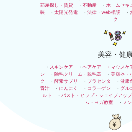
部屋探し・賃貸
・
不動産
・
ホームセキ
装
・
太陽光発電
・
法律・web相談
・
ク
美容・健
・
スキンケア
・
ヘアケア ・
マウスケ
ン
・
除毛クリーム・脱毛器
・
美顔器・
ク
・
酵素サプリ
・
プラセンタ
・
健康
青汁
・
にんにく
・
コラーゲン
・
グル
ルト
・
バスト・ヒップ・シェイプアップ
ム・ヨガ教室
・
メン