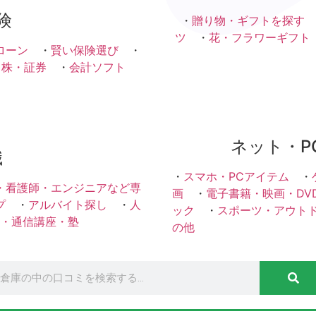
険
・
贈り物・ギフトを探す
ツ
・
花・フラワーギフト
ローン
・
賢い保険選び
・
・株・証券
・
会計ソフト
ネット・P
職
・
スマホ・PCアイテム
・
・看護師・エンジニアなど専
画
・
電子書籍・映画・DV
プ
・
アルバイト探し
・
人
ック
・
スポーツ・アウト
・通信講座・塾
の他