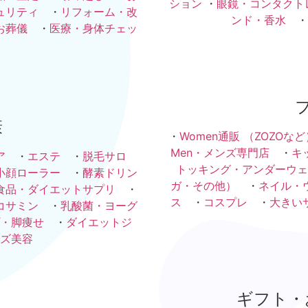
ション
・
眼鏡・コンタクト
ュリティ
・
リフォーム・改
ンド・香水
・
お葬儀
・
医療・身体チェッ
康
・
Women通販 （ZOZOなど
Men・メンズ専門店
・
キ
ア
・
エステ
・
脱毛サロ
トッキング・アンダーウェ
小顔ローラー
・
酵素ドリン
ガ・その他）
・
ネイル・
食品・ダイエットサプリ
・
ス
・
コスプレ
・
大きい
コサミン
・
乳酸菌・ヨーグ
・脚痩せ
・
ダイエットジ
ズ美容
ギフト・