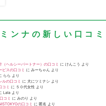
＼ミンナの新しい口コミ
汁（ヘルシーパートナー）の口コミ
に
けんこう
より
ービスの口コミ
に
みーちゃん
より
に
らら
より
レルの口コミ
に
犬にツミナシ
より
口コミ
に
５０代女性
より
に
Lala
より
の口コミ
に
みのり
より
NISTOKYOの口コミ
に
匿名
より