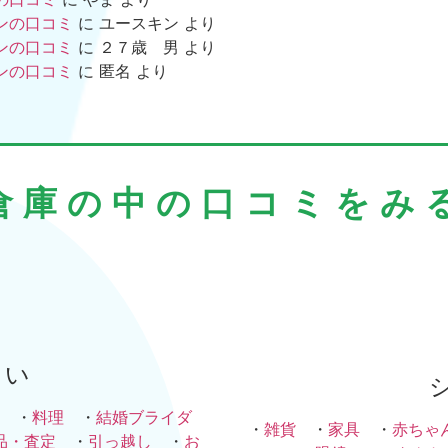
ンの口コミ
に
ユースキン
より
ンの口コミ
に
２７歳 男
より
ンの口コミ
に
匿名
より
倉庫の中の口コミをみ
まい
・
料理
・
結婚ブライダ
・
雑貨
・
家具
・
赤ちゃ
品・査定
・
引っ越し
・
お