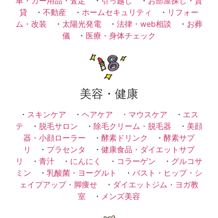
車・カー用品・査定
・
引っ越し
・
お部屋探し・賃
貸
・
不動産
・
ホームセキュリティ
・
リフォー
ム・改装
・
太陽光発電
・
法律・web相談
・
お葬
儀
・
医療・身体チェック
美容・健康
・
スキンケア
・
ヘアケア ・
マウスケア
・
エス
テ
・
脱毛サロン
・
除毛クリーム・脱毛器
・
美顔
器・小顔ローラー
・
酵素ドリンク
・
酵素サプ
リ
・
プラセンタ
・
健康食品・ダイエットサプ
リ
・
青汁
・
にんにく
・
コラーゲン
・
グルコサ
ミン
・
乳酸菌・ヨーグルト
・
バスト・ヒップ・シ
ェイプアップ・脚痩せ
・
ダイエットジム・ヨガ教
室
・
メンズ美容