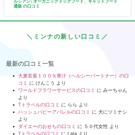
ルシアン | オーガニックドッグフード、キャットフード
通販 の口コミ
＼ミンナの新しい口コミ／
最新の口コミ一覧
大麦若葉１００％青汁（ヘルシーパートナー）の口
コミ
に
けんこう
より
ワールドフラワーサービスの口コミ
に
みーちゃん
より
Tトラベルの口コミ
に
らら
より
ハッシュパピーアパレルの口コミ
に
犬にツミナシ
より
ダイエーのおせちの口コミ
に
５０代女性
より
Tトラベルの口コミ
に
Lala
より