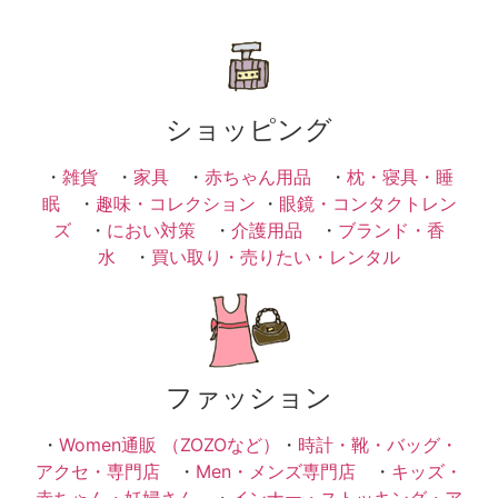
ショッピング
・
雑貨
・
家具
・
赤ちゃん用品
・
枕・寝具・睡
眠
・
趣味・コレクション
・
眼鏡・コンタクトレン
ズ
・
におい対策
・
介護用品
・
ブランド・香
水
・
買い取り・売りたい・レンタル
ファッション
・
Women通販 （ZOZOなど）
・
時計・靴・バッグ・
アクセ・専門店
・
Men・メンズ専門店
・
キッズ・
赤ちゃん・妊婦さん
・
インナー・ストッキング・ア