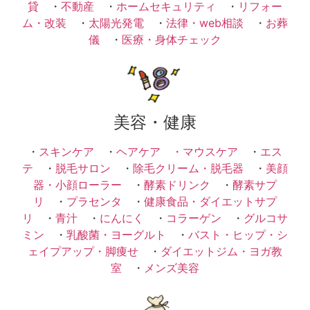
貸
・
不動産
・
ホームセキュリティ
・
リフォー
ム・改装
・
太陽光発電
・
法律・web相談
・
お葬
儀
・
医療・身体チェック
美容・健康
・
スキンケア
・
ヘアケア ・
マウスケア
・
エス
テ
・
脱毛サロン
・
除毛クリーム・脱毛器
・
美顔
器・小顔ローラー
・
酵素ドリンク
・
酵素サプ
リ
・
プラセンタ
・
健康食品・ダイエットサプ
リ
・
青汁
・
にんにく
・
コラーゲン
・
グルコサ
ミン
・
乳酸菌・ヨーグルト
・
バスト・ヒップ・シ
ェイプアップ・脚痩せ
・
ダイエットジム・ヨガ教
室
・
メンズ美容