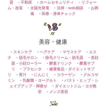
貸
・
不動産
・
ホームセキュリティ
・
リフォー
ム・改装
・
太陽光発電
・
法律・web相談
・
お葬
儀
・
医療・身体チェック
美容・健康
・
スキンケア
・
ヘアケア ・
マウスケア
・
エス
テ
・
脱毛サロン
・
除毛クリーム・脱毛器
・
美顔
器・小顔ローラー
・
酵素ドリンク
・
酵素サプ
リ
・
プラセンタ
・
健康食品・ダイエットサプ
リ
・
青汁
・
にんにく
・
コラーゲン
・
グルコサ
ミン
・
乳酸菌・ヨーグルト
・
バスト・ヒップ・シ
ェイプアップ・脚痩せ
・
ダイエットジム・ヨガ教
室
・
メンズ美容