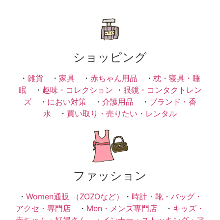
ショッピング
・
雑貨
・
家具
・
赤ちゃん用品
・
枕・寝具・睡
眠
・
趣味・コレクション
・
眼鏡・コンタクトレン
ズ
・
におい対策
・
介護用品
・
ブランド・香
水
・
買い取り・売りたい・レンタル
ファッション
・
Women通販 （ZOZOなど）
・
時計・靴・バッグ・
アクセ・専門店
・
Men・メンズ専門店
・
キッズ・
赤ちゃん・妊婦さん
・
インナー・ストッキング・ア