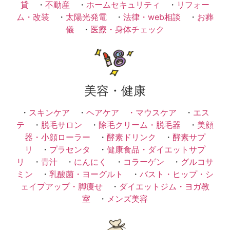
貸
・
不動産
・
ホームセキュリティ
・
リフォー
ム・改装
・
太陽光発電
・
法律・web相談
・
お葬
儀
・
医療・身体チェック
美容・健康
・
スキンケア
・
ヘアケア ・
マウスケア
・
エス
テ
・
脱毛サロン
・
除毛クリーム・脱毛器
・
美顔
器・小顔ローラー
・
酵素ドリンク
・
酵素サプ
リ
・
プラセンタ
・
健康食品・ダイエットサプ
リ
・
青汁
・
にんにく
・
コラーゲン
・
グルコサ
ミン
・
乳酸菌・ヨーグルト
・
バスト・ヒップ・シ
ェイプアップ・脚痩せ
・
ダイエットジム・ヨガ教
室
・
メンズ美容