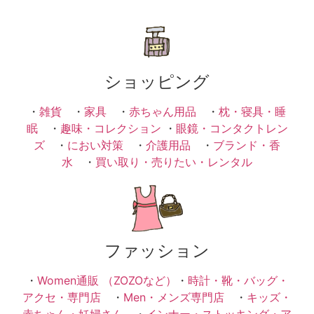
ショッピング
・
雑貨
・
家具
・
赤ちゃん用品
・
枕・寝具・睡
眠
・
趣味・コレクション
・
眼鏡・コンタクトレン
ズ
・
におい対策
・
介護用品
・
ブランド・香
水
・
買い取り・売りたい・レンタル
ファッション
・
Women通販 （ZOZOなど）
・
時計・靴・バッグ・
アクセ・専門店
・
Men・メンズ専門店
・
キッズ・
赤ちゃん・妊婦さん
・
インナー・ストッキング・ア