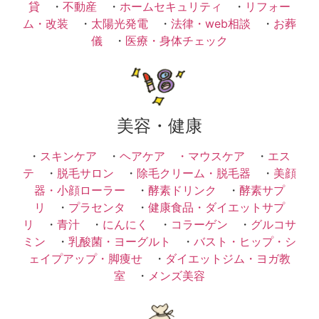
貸
・
不動産
・
ホームセキュリティ
・
リフォー
ム・改装
・
太陽光発電
・
法律・web相談
・
お葬
儀
・
医療・身体チェック
美容・健康
・
スキンケア
・
ヘアケア ・
マウスケア
・
エス
テ
・
脱毛サロン
・
除毛クリーム・脱毛器
・
美顔
器・小顔ローラー
・
酵素ドリンク
・
酵素サプ
リ
・
プラセンタ
・
健康食品・ダイエットサプ
リ
・
青汁
・
にんにく
・
コラーゲン
・
グルコサ
ミン
・
乳酸菌・ヨーグルト
・
バスト・ヒップ・シ
ェイプアップ・脚痩せ
・
ダイエットジム・ヨガ教
室
・
メンズ美容