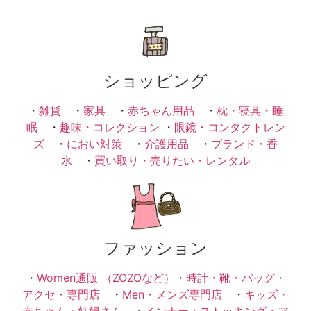
ショッピング
・
雑貨
・
家具
・
赤ちゃん用品
・
枕・寝具・睡
眠
・
趣味・コレクション
・
眼鏡・コンタクトレン
ズ
・
におい対策
・
介護用品
・
ブランド・香
水
・
買い取り・売りたい・レンタル
ファッション
・
Women通販 （ZOZOなど）
・
時計・靴・バッグ・
アクセ・専門店
・
Men・メンズ専門店
・
キッズ・
赤ちゃん・妊婦さん
・
インナー・ストッキング・ア