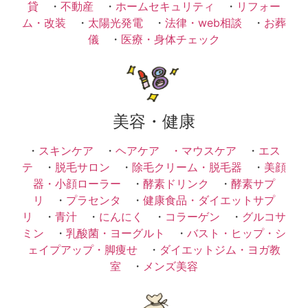
貸
・
不動産
・
ホームセキュリティ
・
リフォー
ム・改装
・
太陽光発電
・
法律・web相談
・
お葬
儀
・
医療・身体チェック
美容・健康
・
スキンケア
・
ヘアケア ・
マウスケア
・
エス
テ
・
脱毛サロン
・
除毛クリーム・脱毛器
・
美顔
器・小顔ローラー
・
酵素ドリンク
・
酵素サプ
リ
・
プラセンタ
・
健康食品・ダイエットサプ
リ
・
青汁
・
にんにく
・
コラーゲン
・
グルコサ
ミン
・
乳酸菌・ヨーグルト
・
バスト・ヒップ・シ
ェイプアップ・脚痩せ
・
ダイエットジム・ヨガ教
室
・
メンズ美容