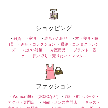
ショッピング
・
雑貨
・
家具
・
赤ちゃん用品
・
枕・寝具・睡
眠
・
趣味・コレクション
・
眼鏡・コンタクトレン
ズ
・
におい対策
・
介護用品
・
ブランド・香
水
・
買い取り・売りたい・レンタル
ファッション
・
Women通販 （ZOZOなど）
・
時計・靴・バッグ・
アクセ・専門店
・
Men・メンズ専門店
・
キッズ・
赤ちゃん・妊婦さん
・
インナー・ストッキング・ア