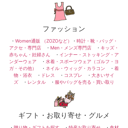
ファッション
・
Women通販 （ZOZOなど）
・
時計・靴・バッグ・
アクセ・専門店
・
Men・メンズ専門店
・
キッズ・
赤ちゃん・妊婦さん
・
インナー・ストッキング・ア
ンダーウェア
・
水着・スポーツウェア（ゴルフ・ヨ
ガ・その他）
・
ネイル・ウィッグ・カラコン
・
着
物・浴衣
・
ドレス
・
コスプレ
・
大きいサイ
ズ
・
レンタル
・
服やバッグを売る・買い取り
ギフト・お取り寄せ・グルメ
・
贈り物・ギフトを探す
・
特産お取り寄せ
・
食材