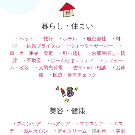
暮らし・住まい
・
ペット
・
旅行
・
ホテル
・
航空会社
・
料
理
・
結婚ブライダル
・
ウォーターサーバー
・
車・カー用品・査定
・
引っ越し
・
お部屋探し・賃
貸
・
不動産
・
ホームセキュリティ
・
リフォー
ム・改装
・
太陽光発電
・
法律・web相談
・
お葬
儀
・
医療・身体チェック
美容・健康
・
スキンケア
・
ヘアケア ・
マウスケア
・
エス
テ
・
脱毛サロン
・
除毛クリーム・脱毛器
・
美顔