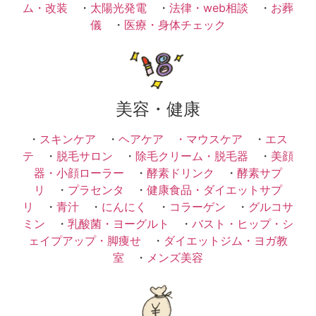
ム・改装
・
太陽光発電
・
法律・web相談
・
お葬
儀
・
医療・身体チェック
美容・健康
・
スキンケア
・
ヘアケア ・
マウスケア
・
エス
テ
・
脱毛サロン
・
除毛クリーム・脱毛器
・
美顔
器・小顔ローラー
・
酵素ドリンク
・
酵素サプ
リ
・
プラセンタ
・
健康食品・ダイエットサプ
リ
・
青汁
・
にんにく
・
コラーゲン
・
グルコサ
ミン
・
乳酸菌・ヨーグルト
・
バスト・ヒップ・シ
ェイプアップ・脚痩せ
・
ダイエットジム・ヨガ教
室
・
メンズ美容