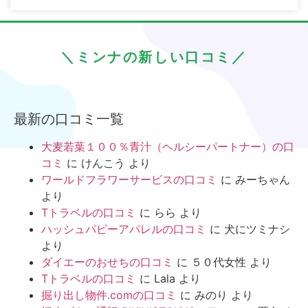
＼ミンナの新しい口コミ／
最新の口コミ一覧
大麦若葉１００％青汁（ヘルシーパートナー）の口
コミ
に
けんこう
より
ワールドフラワーサービスの口コミ
に
みーちゃん
より
Tトラベルの口コミ
に
らら
より
ハッシュパピーアパレルの口コミ
に
犬にツミナシ
より
ダイエーのおせちの口コミ
に
５０代女性
より
Tトラベルの口コミ
に
Lala
より
掘り出し物件.comの口コミ
に
みのり
より