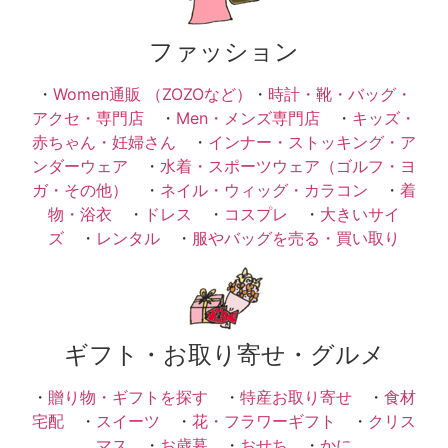
ファッション
・
Women通販 （ZOZOなど）
・
時計・靴・バッグ・
アクセ・専門店
・
Men・メンズ専門店
・
キッズ・
赤ちゃん・妊婦さん
・
インナー・ストッキング・ア
ンダーウェア
・
水着・スポーツウェア（ゴルフ・ヨ
ガ・その他）
・
ネイル・ウィッグ・カラコン
・
着
物・浴衣
・
ドレス
・
コスプレ
・
大きいサイ
ズ
・
レンタル
・
服やバッグを売る・買い取り
ギフト・お取り寄せ・グルメ
・
贈り物・ギフトを探す
・
特産お取り寄せ
・
食材
宅配
・
スイーツ
・
花・フラワーギフト
・
クリス
マス
・
お歳暮
・
おせち
・
かに