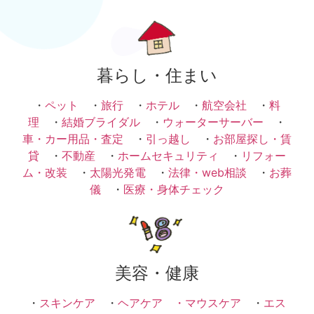
暮らし・住まい
・
ペット
・
旅行
・
ホテル
・
航空会社
・
料
理
・
結婚ブライダル
・
ウォーターサーバー
・
車・カー用品・査定
・
引っ越し
・
お部屋探し・賃
貸
・
不動産
・
ホームセキュリティ
・
リフォー
ム・改装
・
太陽光発電
・
法律・web相談
・
お葬
儀
・
医療・身体チェック
美容・健康
・
スキンケア
・
ヘアケア ・
マウスケア
・
エス