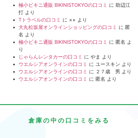
極小ビキニ通販 BIKINISTOKYOの口コミ
に
助辺江
打
より
Tトラベルの口コミ
に
××
より
大丸松坂屋オンラインショッピングの口コミ
に
匿
名
より
極小ビキニ通販 BIKINISTOKYOの口コミ
に
匿名
よ
り
じゃらんレンタカーの口コミ
に
やま
より
ウエルシアオンラインの口コミ
に
ユースキン
より
ウエルシアオンラインの口コミ
に
２７歳 男
より
ウエルシアオンラインの口コミ
に
匿名
より
倉庫の中の口コミをみる