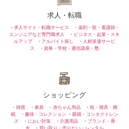
求人・転職
・
求人サイト・転職サービス
・
薬剤・医・看護師・
エンジニアなど専門職求人
・
ビジネス・起業・スキ
ルアップ
・
アルバイト探し
・
人材派遣サービ
ス
・
資格・学校・通信講座・塾
ショッピング
・
雑貨
・
家具
・
赤ちゃん用品
・
枕・寝具・睡
眠
・
趣味・コレクション
・
眼鏡・コンタクトレン
ズ
・
におい対策
・
介護用品
・
ブランド・香
水
・
買い取り・売りたい・レンタル