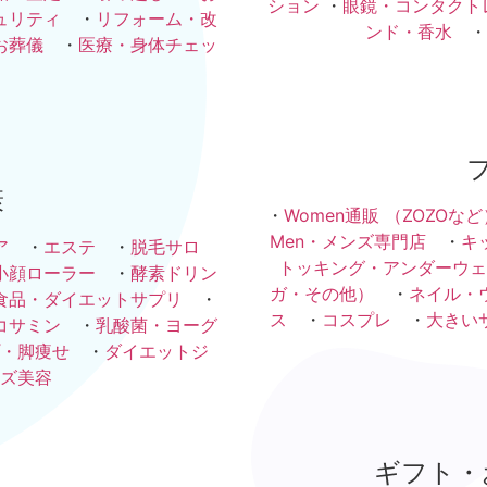
ション
・
眼鏡・コンタクト
ュリティ
・
リフォーム・改
ンド・香水
・
お葬儀
・
医療・身体チェッ
康
・
Women通販 （ZOZOなど
Men・メンズ専門店
・
キ
ア
・
エステ
・
脱毛サロ
トッキング・アンダーウェ
小顔ローラー
・
酵素ドリン
ガ・その他）
・
ネイル・
食品・ダイエットサプリ
・
ス
・
コスプレ
・
大きい
コサミン
・
乳酸菌・ヨーグ
・脚痩せ
・
ダイエットジ
ズ美容
ギフト・