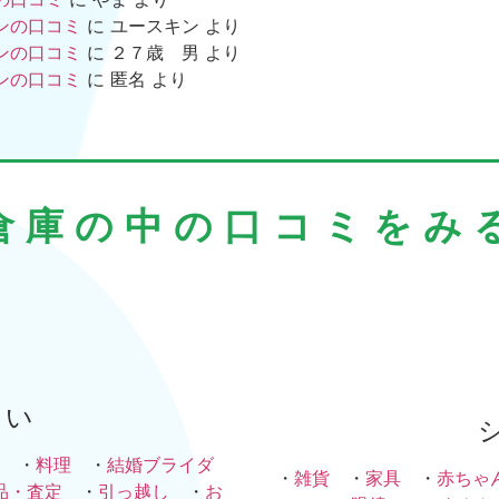
ンの口コミ
に
ユースキン
より
ンの口コミ
に
２７歳 男
より
ンの口コミ
に
匿名
より
倉庫の中の口コミをみ
まい
・
料理
・
結婚ブライダ
・
雑貨
・
家具
・
赤ちゃ
品・査定
・
引っ越し
・
お