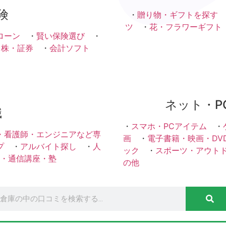
険
・
贈り物・ギフトを探す
ツ
・
花・フラワーギフト
ローン
・
賢い保険選び
・
・株・証券
・
会計ソフト
ネット・P
職
・
スマホ・PCアイテム
・
・看護師・エンジニアなど専
画
・
電子書籍・映画・DV
プ
・
アルバイト探し
・
人
ック
・
スポーツ・アウト
・通信講座・塾
の他