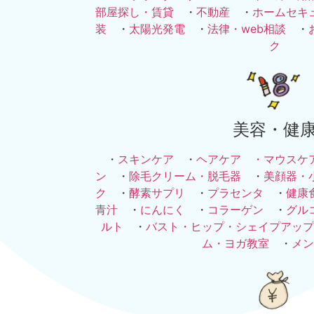
部屋探し・賃貸
・
不動産
・
ホームセキ
装
・
太陽光発電
・
法律・web相談
・
ク
美容・健
・
スキンケア
・
ヘアケア ・
マウスケ
ン
・
除毛クリーム・脱毛器
・
美顔器・
ク
・
酵素サプリ
・
プラセンタ
・
健康
青汁
・
にんにく
・
コラーゲン
・
グル
ルト
・
バスト・ヒップ・シェイプアップ
ム・ヨガ教室
・
メン