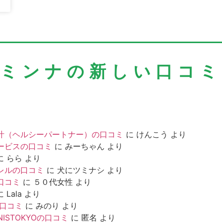
＼ミンナの新しい口コミ
汁（ヘルシーパートナー）の口コミ
に
けんこう
より
ービスの口コミ
に
みーちゃん
より
に
らら
より
レルの口コミ
に
犬にツミナシ
より
口コミ
に
５０代女性
より
に
Lala
より
の口コミ
に
みのり
より
NISTOKYOの口コミ
に
匿名
より