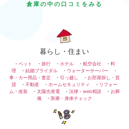
倉庫の中の口コミをみる
暮らし・住まい
・
ペット
・
旅行
・
ホテル
・
航空会社
・
料
理
・
結婚ブライダル
・
ウォーターサーバー
・
車・カー用品・査定
・
引っ越し
・
お部屋探し・賃
貸
・
不動産
・
ホームセキュリティ
・
リフォー
ム・改装
・
太陽光発電
・
法律・web相談
・
お葬
儀
・
医療・身体チェック