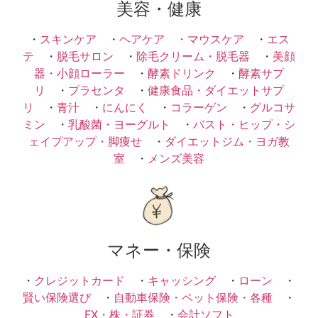
美容・健康
・
スキンケア
・
ヘアケア ・
マウスケア
・
エス
テ
・
脱毛サロン
・
除毛クリーム・脱毛器
・
美顔
器・小顔ローラー
・
酵素ドリンク
・
酵素サプ
リ
・
プラセンタ
・
健康食品・ダイエットサプ
リ
・
青汁
・
にんにく
・
コラーゲン
・
グルコサ
ミン
・
乳酸菌・ヨーグルト
・
バスト・ヒップ・シ
ェイプアップ・脚痩せ
・
ダイエットジム・ヨガ教
室
・
メンズ美容
マネー・保険
・
クレジットカード
・
キャッシング
・
ローン
・
賢い保険選び
・
自動車保険・ペット保険・各種
・
FX・株・証券
・
会計ソフト