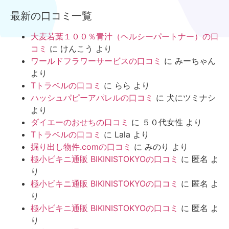
最新の口コミ一覧
大麦若葉１００％青汁（ヘルシーパートナー）の口
コミ
に
けんこう
より
ワールドフラワーサービスの口コミ
に
みーちゃん
より
Tトラベルの口コミ
に
らら
より
ハッシュパピーアパレルの口コミ
に
犬にツミナシ
より
ダイエーのおせちの口コミ
に
５０代女性
より
Tトラベルの口コミ
に
Lala
より
掘り出し物件.comの口コミ
に
みのり
より
極小ビキニ通販 BIKINISTOKYOの口コミ
に
匿名
よ
り
極小ビキニ通販 BIKINISTOKYOの口コミ
に
匿名
よ
り
極小ビキニ通販 BIKINISTOKYOの口コミ
に
匿名
よ
り