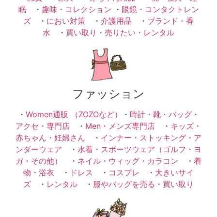
眠
・
趣味・コレクション
・
眼鏡・コンタクトレン
ズ
・
におい対策
・
介護用品
・
ブランド・香
水
・
買い取り・売りたい・レンタル
ファッション
・
Women通販 （ZOZOなど）
・
時計・靴・バッグ・
アクセ・専門店
・
Men・メンズ専門店
・
キッズ・
赤ちゃん・妊婦さん
・
インナー・ストッキング・ア
ンダーウェア
・
水着・スポーツウェア（ゴルフ・ヨ
ガ・その他）
・
ネイル・ウィッグ・カラコン
・
着
物・浴衣
・
ドレス
・
コスプレ
・
大きいサイ
ズ
・
レンタル
・
服やバッグを売る・買い取り