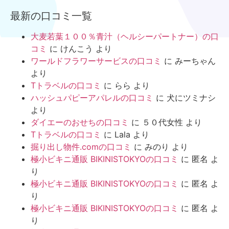
最新の口コミ一覧
大麦若葉１００％青汁（ヘルシーパートナー）の口
コミ
に
けんこう
より
ワールドフラワーサービスの口コミ
に
みーちゃん
より
Tトラベルの口コミ
に
らら
より
ハッシュパピーアパレルの口コミ
に
犬にツミナシ
より
ダイエーのおせちの口コミ
に
５０代女性
より
Tトラベルの口コミ
に
Lala
より
掘り出し物件.comの口コミ
に
みのり
より
極小ビキニ通販 BIKINISTOKYOの口コミ
に
匿名
よ
り
極小ビキニ通販 BIKINISTOKYOの口コミ
に
匿名
よ
り
極小ビキニ通販 BIKINISTOKYOの口コミ
に
匿名
よ
り