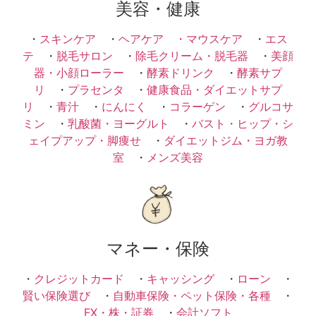
美容・健康
・
スキンケア
・
ヘアケア ・
マウスケア
・
エス
テ
・
脱毛サロン
・
除毛クリーム・脱毛器
・
美顔
器・小顔ローラー
・
酵素ドリンク
・
酵素サプ
リ
・
プラセンタ
・
健康食品・ダイエットサプ
リ
・
青汁
・
にんにく
・
コラーゲン
・
グルコサ
ミン
・
乳酸菌・ヨーグルト
・
バスト・ヒップ・シ
ェイプアップ・脚痩せ
・
ダイエットジム・ヨガ教
室
・
メンズ美容
マネー・保険
・
クレジットカード
・
キャッシング
・
ローン
・
賢い保険選び
・
自動車保険・ペット保険・各種
・
FX・株・証券
・
会計ソフト