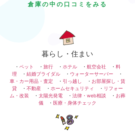
倉庫の中の口コミをみる
暮らし・住まい
・
ペット
・
旅行
・
ホテル
・
航空会社
・
料
理
・
結婚ブライダル
・
ウォーターサーバー
・
車・カー用品・査定
・
引っ越し
・
お部屋探し・賃
貸
・
不動産
・
ホームセキュリティ
・
リフォー
ム・改装
・
太陽光発電
・
法律・web相談
・
お葬
儀
・
医療・身体チェック