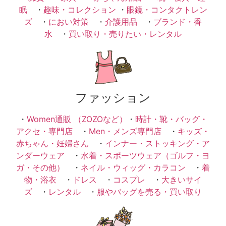
眠
・
趣味・コレクション
・
眼鏡・コンタクトレン
ズ
・
におい対策
・
介護用品
・
ブランド・香
水
・
買い取り・売りたい・レンタル
ファッション
・
Women通販 （ZOZOなど）
・
時計・靴・バッグ・
アクセ・専門店
・
Men・メンズ専門店
・
キッズ・
赤ちゃん・妊婦さん
・
インナー・ストッキング・ア
ンダーウェア
・
水着・スポーツウェア（ゴルフ・ヨ
ガ・その他）
・
ネイル・ウィッグ・カラコン
・
着
物・浴衣
・
ドレス
・
コスプレ
・
大きいサイ
ズ
・
レンタル
・
服やバッグを売る・買い取り