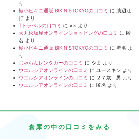
り
極小ビキニ通販 BIKINISTOKYOの口コミ
に
助辺江
打
より
Tトラベルの口コミ
に
××
より
大丸松坂屋オンラインショッピングの口コミ
に
匿
名
より
極小ビキニ通販 BIKINISTOKYOの口コミ
に
匿名
よ
り
じゃらんレンタカーの口コミ
に
やま
より
ウエルシアオンラインの口コミ
に
ユースキン
より
ウエルシアオンラインの口コミ
に
２７歳 男
より
ウエルシアオンラインの口コミ
に
匿名
より
倉庫の中の口コミをみる