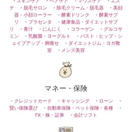
・
スキンケア
・
ヘアケア ・
マウスケア
・
エス
テ
・
脱毛サロン
・
除毛クリーム・脱毛器
・
美顔
器・小顔ローラー
・
酵素ドリンク
・
酵素サプ
リ
・
プラセンタ
・
健康食品・ダイエットサプ
リ
・
青汁
・
にんにく
・
コラーゲン
・
グルコサ
ミン
・
乳酸菌・ヨーグルト
・
バスト・ヒップ・シ
ェイプアップ・脚痩せ
・
ダイエットジム・ヨガ教
室
・
メンズ美容
マネー・保険
・
クレジットカード
・
キャッシング
・
ローン
・
賢い保険選び
・
自動車保険・ペット保険・各種
・
FX・株・証券
・
会計ソフト