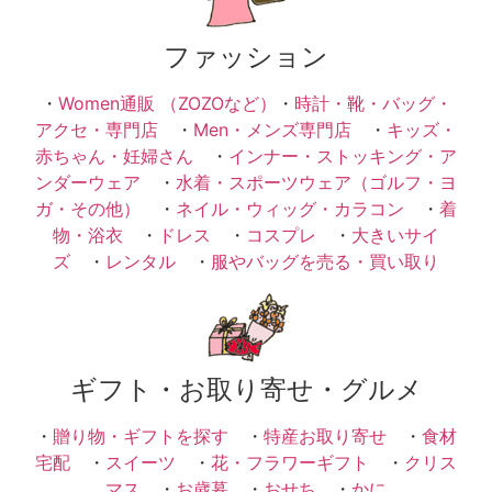
ファッション
・
Women通販 （ZOZOなど）
・
時計・靴・バッグ・
アクセ・専門店
・
Men・メンズ専門店
・
キッズ・
赤ちゃん・妊婦さん
・
インナー・ストッキング・ア
ンダーウェア
・
水着・スポーツウェア（ゴルフ・ヨ
ガ・その他）
・
ネイル・ウィッグ・カラコン
・
着
物・浴衣
・
ドレス
・
コスプレ
・
大きいサイ
ズ
・
レンタル
・
服やバッグを売る・買い取り
ギフト・お取り寄せ・グルメ
・
贈り物・ギフトを探す
・
特産お取り寄せ
・
食材
宅配
・
スイーツ
・
花・フラワーギフト
・
クリス
マス
・
お歳暮
・
おせち
・
かに