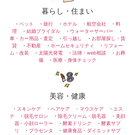
暮らし・住まい
・
ペット
・
旅行
・
ホテル
・
航空会社
・
料
理
・
結婚ブライダル
・
ウォーターサーバー
・
車・カー用品・査定
・
引っ越し
・
お部屋探し・賃
貸
・
不動産
・
ホームセキュリティ
・
リフォー
ム・改装
・
太陽光発電
・
法律・web相談
・
お葬
儀
・
医療・身体チェック
美容・健康
・
スキンケア
・
ヘアケア ・
マウスケア
・
エス
テ
・
脱毛サロン
・
除毛クリーム・脱毛器
・
美顔
器・小顔ローラー
・
酵素ドリンク
・
酵素サプ
リ
・
プラセンタ
・
健康食品・ダイエットサプ