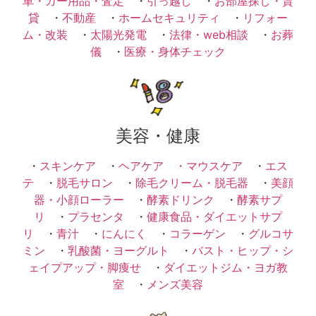
車・カー用品・査定
・
引っ越し
・
お部屋探し・賃
貸
・
不動産
・
ホームセキュリティ
・
リフォー
ム・改装
・
太陽光発電
・
法律・web相談
・
お葬
儀
・
医療・身体チェック
美容・健康
・
スキンケア
・
ヘアケア ・
マウスケア
・
エス
テ
・
脱毛サロン
・
除毛クリーム・脱毛器
・
美顔
器・小顔ローラー
・
酵素ドリンク
・
酵素サプ
リ
・
プラセンタ
・
健康食品・ダイエットサプ
リ
・
青汁
・
にんにく
・
コラーゲン
・
グルコサ
ミン
・
乳酸菌・ヨーグルト
・
バスト・ヒップ・シ
ェイプアップ・脚痩せ
・
ダイエットジム・ヨガ教
室
・
メンズ美容