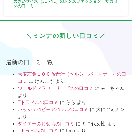
大きいサイズ（3L～9L）のメンズファッション サカゼ
ンの口コミ
＼ミンナの新しい口コミ／
最新の口コミ一覧
大麦若葉１００％青汁（ヘルシーパートナー）の口
コミ
に
けんこう
より
ワールドフラワーサービスの口コミ
に
みーちゃん
より
Tトラベルの口コミ
に
らら
より
ハッシュパピーアパレルの口コミ
に
犬にツミナシ
より
ダイエーのおせちの口コミ
に
５０代女性
より
Tトラベルの口コミ
に
Lala
より