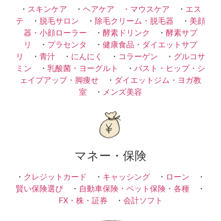
・
スキンケア
・
ヘアケア ・
マウスケア
・
エス
テ
・
脱毛サロン
・
除毛クリーム・脱毛器
・
美顔
器・小顔ローラー
・
酵素ドリンク
・
酵素サプ
リ
・
プラセンタ
・
健康食品・ダイエットサプ
リ
・
青汁
・
にんにく
・
コラーゲン
・
グルコサ
ミン
・
乳酸菌・ヨーグルト
・
バスト・ヒップ・シ
ェイプアップ・脚痩せ
・
ダイエットジム・ヨガ教
室
・
メンズ美容
マネー・保険
・
クレジットカード
・
キャッシング
・
ローン
・
賢い保険選び
・
自動車保険・ペット保険・各種
・
FX・株・証券
・
会計ソフト